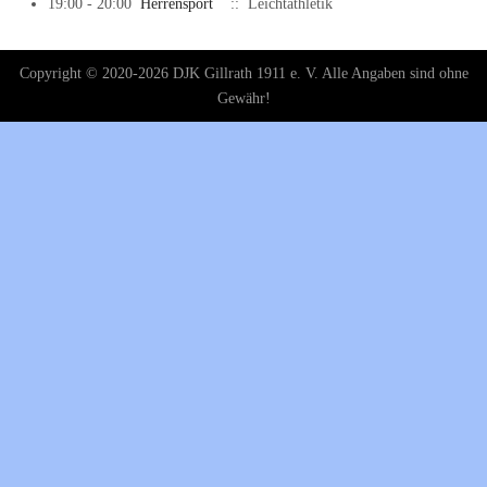
19:00 - 20:00
Herrensport
:: Leichtathletik
Copyright © 2020-2026 DJK Gillrath 1911 e. V. Alle Angaben sind ohne
Gewähr!