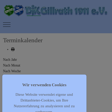
Mobile Menu Toggle
Terminkalender
Nach Jahr
Nach Monat
Nach Woche
Heute
Gehe zu Monat
Wir verwenden Cookies
Diese Website verwendet eigene und
Gehe zu Monat
Drittanbieter-Cookies, um Ihre
Freitag, 01. September 2023
Nutzererfahrung zu analysieren und zu
Es wurden keine Events gefunden
verbessern.