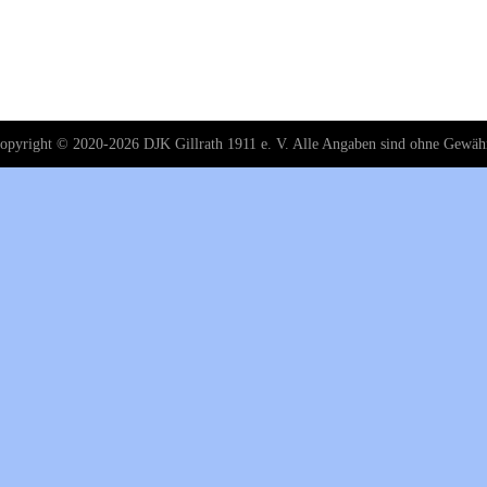
opyright © 2020-2026 DJK Gillrath 1911 e. V. Alle Angaben sind ohne Gewäh