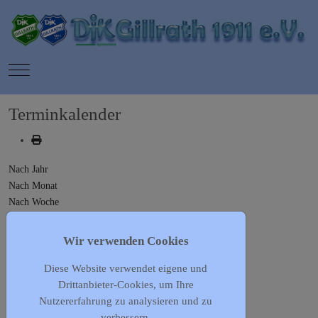
Mobile Menu Toggle
Terminkalender
Nach Jahr
Nach Monat
Nach Woche
Heute
Gehe zu Monat
Wir verwenden Cookies
Diese Website verwendet eigene und
Gehe zu Monat
Drittanbieter-Cookies, um Ihre
Donnerstag, 07. September 2023
Nutzererfahrung zu analysieren und zu
Es wurden keine Events gefunden
verbessern.