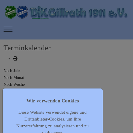
Mobile Menu Toggle
Terminkalender
Nach Jahr
Nach Monat
Nach Woche
Heute
Gehe zu Monat
Wir verwenden Cookies
Diese Website verwendet eigene und
Gehe zu Monat
Drittanbieter-Cookies, um Ihre
Vorheriger Tag
Nutzererfahrung zu analysieren und zu
Montag, 21. Oktober 2024
verbessern.