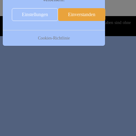
Folgetag
Es wurden keine Events gefunden
Einstellungen
Einverstanden
Copyright © 2020-2026 DJK Gillrath 1911 e. V. Alle Angaben sind ohne
Gewähr!
Cookies-Richtlinie