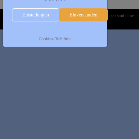
Es wurden keine Events gefunden
Einstellungen
Einverstanden
Copyright © 2020-2026 DJK Gillrath 1911 e. V. Alle Angaben sind ohne
Gewähr!
Cookies-Richtlinie