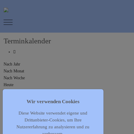
Mobile Menu Toggle
Terminkalender
Nach Jahr
Nach Monat
Nach Woche
Heute
Gehe zu Monat
Wir verwenden Cookies
Gehe zu Monat
Diese Website verwendet eigene und
Vorheriger Tag
Drittanbieter-Cookies, um Ihre
Sonntag, 29. September 2024
Nutzererfahrung zu analysieren und zu
Folgetag
verbessern.