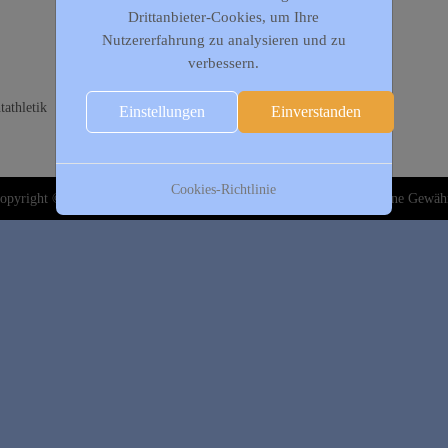
Drittanbieter-Cookies, um Ihre
Nutzererfahrung zu analysieren und zu
verbessern.
athletik
Einstellungen
Einverstanden
Cookies-Richtlinie
opyright © 2020-2026 DJK Gillrath 1911 e. V. Alle Angaben sind ohne Gewäh