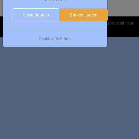
Folgetag
Es wurden keine Events gefunden
Einstellungen
Einverstanden
Copyright © 2020-2026 DJK Gillrath 1911 e. V. Alle Angaben sind ohne
Gewähr!
Cookies-Richtlinie