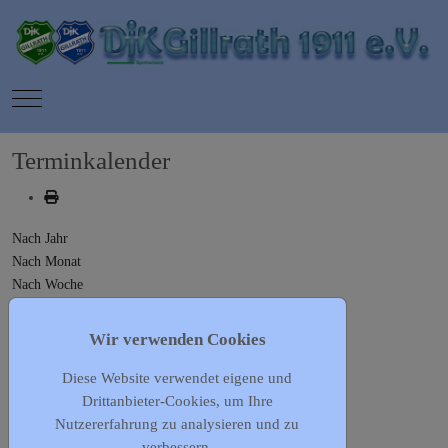
Mobile Menu Toggle
Terminkalender
Nach Jahr
Nach Monat
Nach Woche
Heute
Gehe zu Monat
Wir verwenden Cookies
Diese Website verwendet eigene und
Gehe zu Monat
Drittanbieter-Cookies, um Ihre
Vorheriger Tag
Nutzererfahrung zu analysieren und zu
Freitag, 12. September 2025
verbessern.