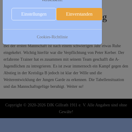
News
Einstellungen
Einverstanden
Erfolgreiche Eingliederung
Cookies-Richtlinie
Veröffentlicht: 22. Januar 2023
Zugriffe: 2318
Bei der ersten Mannschaft ist nach einem schwierigen Jahr etwas Ruhe
eingekehrt. Wichtig hierfür war die Verpflichtung von Peter Kerber. Der
erfahrene Trainer hat es zusammen mit seinem Team geschafft die A-
Jugendlichen zu intregrieren. Es ist zwar immernoch ein Kampf gegen den
Abstieg in der Kreisliga B jedoch ist klar der Wille und die
Weiterentwicklung der Jungen Garde zu erkennen. Die Tabellensituation
und das Mannschaftsgefüge beruhigt. Weiter so!
Copyright © 2020-2026 DJK Gillrath 1911 e. V. Alle Angaben sind ohne
Gewähr!