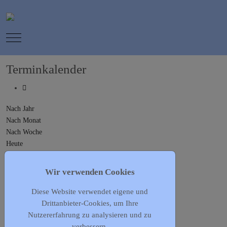
Mobile Menu Toggle
Terminkalender
Nach Jahr
Nach Monat
Nach Woche
Heute
Gehe zu Monat
Wir verwenden Cookies
Gehe zu Monat
Diese Website verwendet eigene und
Leithathletik Jugend
Drittanbieter-Cookies, um Ihre
Mittwoch, 19. Juli 2023, 17:00 - 19:00
Nutzererfahrung zu analysieren und zu
Vorherige Wiederholung
verbessern.