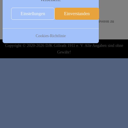
Vorherige Wiederholung
Nächste Wiederholung
Einstellungen
Einverstanden
Aufrufe
: 995240
Donnerstag treffen sich unsere Damen im Jugendheim in Teveren zu
Gymnastik
Cookies-Richtlinie
Copyright © 2020-2026 DJK Gillrath 1911 e. V. Alle Angaben sind ohne
Gewähr!