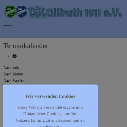
Mobile Menu Toggle
Terminkalender
Nach Jahr
Nach Monat
Nach Woche
Heute
Gehe zu Monat
Wir verwenden Cookies
Diese Website verwendet eigene und
Gehe zu Monat
Drittanbieter-Cookies, um Ihre
Frauengymnastik
Nutzererfahrung zu analysieren und zu
Donnerstag, 20. Juni 2024, 19:30 - 21:00
verbessern.