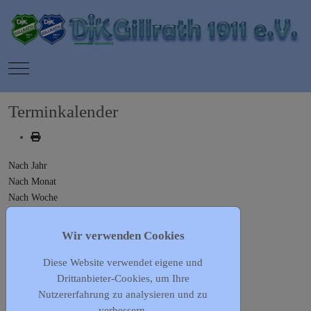
Mobile Menu Toggle
Terminkalender
Nach Jahr
Nach Monat
Nach Woche
Heute
Gehe zu Monat
Wir verwenden Cookies
Diese Website verwendet eigene und
Gehe zu Monat
Drittanbieter-Cookies, um Ihre
Vorheriger Tag
Nutzererfahrung zu analysieren und zu
Freitag, 09. Februar 2024
verbessern.