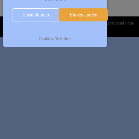
Folgetag
Es wurden keine Events gefunden
Einstellungen
Einverstanden
Copyright © 2020-2026 DJK Gillrath 1911 e. V. Alle Angaben sind ohne
Gewähr!
Cookies-Richtlinie