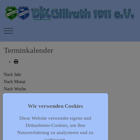
Mobile Menu Toggle
Terminkalender
Nach Jahr
Nach Monat
Nach Woche
Heute
Gehe zu Monat
Wir verwenden Cookies
Diese Website verwendet eigene und
Gehe zu Monat
Drittanbieter-Cookies, um Ihre
Vorheriger Tag
Nutzererfahrung zu analysieren und zu
Donnerstag, 02. Mai 2024
verbessern.