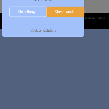
Folgetag
Es wurden keine Events gefunden
Einstellungen
Einverstanden
Copyright © 2020-2026 DJK Gillrath 1911 e. V. Alle Angaben sind ohne
Gewähr!
Cookies-Richtlinie