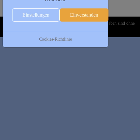
Folgetag
Es wurden keine Events gefunden
Einstellungen
Einverstanden
Copyright © 2020-2026 DJK Gillrath 1911 e. V. Alle Angaben sind ohne
Gewähr!
Cookies-Richtlinie