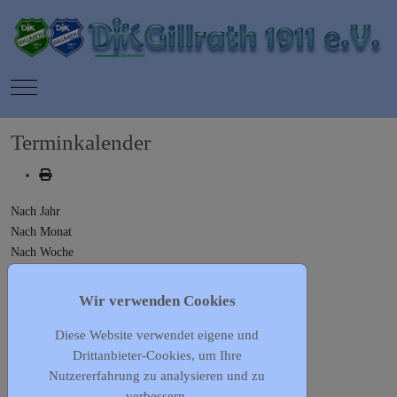
Mobile Menu Toggle
Terminkalender
Nach Jahr
Nach Monat
Nach Woche
Heute
Gehe zu Monat
Wir verwenden Cookies
Diese Website verwendet eigene und
Gehe zu Monat
Drittanbieter-Cookies, um Ihre
Vorheriger Tag
Nutzererfahrung zu analysieren und zu
Samstag, 04. Mai 2024
verbessern.