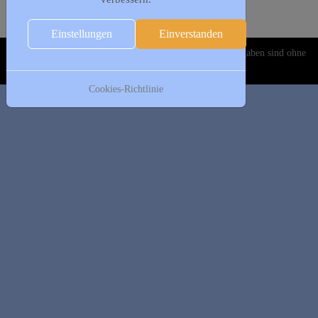
Folgetag
Es wurden keine Events gefunden
Einstellungen
Einverstanden
Copyright © 2020-2026 DJK Gillrath 1911 e. V. Alle Angaben sind ohne
Gewähr!
Cookies-Richtlinie