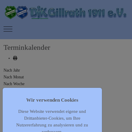
Mobile Menu Toggle
Terminkalender
Nach Jahr
Nach Monat
Nach Woche
Heute
Gehe zu Monat
Wir verwenden Cookies
Diese Website verwendet eigene und
Gehe zu Monat
Drittanbieter-Cookies, um Ihre
Vorheriger Tag
Nutzererfahrung zu analysieren und zu
Montag, 06. Mai 2024
verbessern.