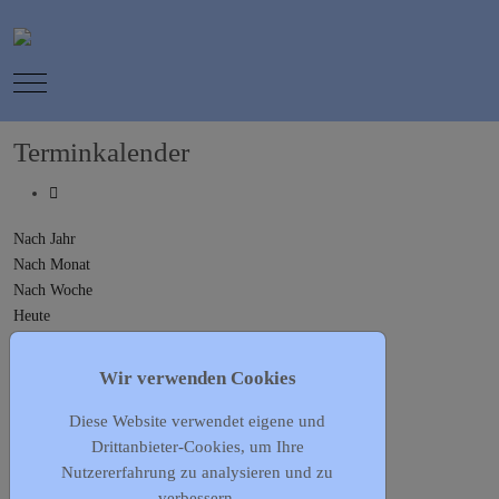
Mobile Menu Toggle
Terminkalender
Nach Jahr
Nach Monat
Nach Woche
Heute
Gehe zu Monat
Wir verwenden Cookies
Gehe zu Monat
Diese Website verwendet eigene und
Vorheriger Tag
Drittanbieter-Cookies, um Ihre
Freitag, 07. Juni 2024
Nutzererfahrung zu analysieren und zu
Folgetag
verbessern.