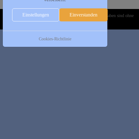
Es wurden keine Events gefunden
Einstellungen
Einverstanden
Copyright © 2020-2026 DJK Gillrath 1911 e. V. Alle Angaben sind ohne
Gewähr!
Cookies-Richtlinie