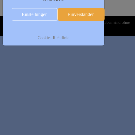
Folgetag
Es wurden keine Events gefunden
Einstellungen
Einverstanden
Copyright © 2020-2026 DJK Gillrath 1911 e. V. Alle Angaben sind ohne
Gewähr!
Cookies-Richtlinie