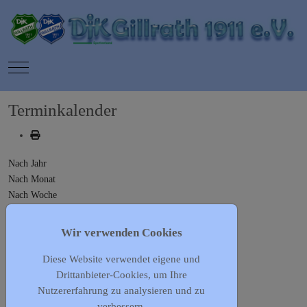
Mobile Menu Toggle
Terminkalender
Nach Jahr
Nach Monat
Nach Woche
Heute
Gehe zu Monat
Wir verwenden Cookies
Diese Website verwendet eigene und
Gehe zu Monat
Drittanbieter-Cookies, um Ihre
Vorheriger Tag
Nutzererfahrung zu analysieren und zu
Dienstag, 30. Juni 2026
verbessern.