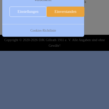
17:00 - 19:00
Leithathletik Jugend
:: Leichtathletik
19:00 - 20:00
Herrensport
:: Leichtathletik
Einstellungen
Einverstanden
02. Februar
19:30 - 21:00
Frauengymnastik
:: Leichtathletik
Cookies-Richtlinie
Copyright © 2020-2026 DJK Gillrath 1911 e. V. Alle Angaben sind ohne
Gewähr!