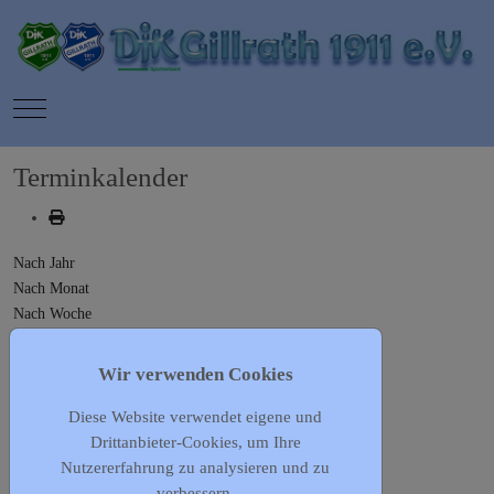
Mobile Menu Toggle
Terminkalender
Nach Jahr
Nach Monat
Nach Woche
Heute
Gehe zu Monat
Wir verwenden Cookies
Diese Website verwendet eigene und
Gehe zu Monat
Drittanbieter-Cookies, um Ihre
30 Januar - 05 Februar, 2023
Nutzererfahrung zu analysieren und zu
01. Februar
verbessern.