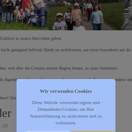
 Einblick in unsere Aktivitäten geben.
r leicht genügend helfende Hände zu mobilisieren, um etwas besonderes auf die
er, weit über die Grenzen unserer Region hinaus, zu einer Institution.
 die Jugendarbeit.Dazu zählt nicht nur die hervorragende Betreuung, sondern u
Wir verwenden Cookies
htest! Also schaut immer mal wieder vorbei!
Diese Website verwendet eigene und
der
Drittanbieter-Cookies, um Ihre
Nutzererfahrung zu analysieren und zu
verbessern.
: 235