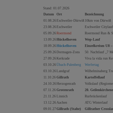
Stand: 01.07.2026
Datum
Ort
Bezeichnung
01.08.26
Eschweiler-Dürwiß
10km von Dürwiß
23.08.26
Eschweiler
Eschweiler Citylauf
05.09.26
Roermond
Roermond Run & 
13.09.26
Hückelhoven
Wep-Lauf
18.09.26
Hückelhoven
Einzelkreism U8 –
25.09.26
Dormagen-Zons
50. Nachtlauf „7 M
27.09.26
Kerkrade
Viva la vida run Ke
03.10.26
Übach-Palenberg
Werfertag
03.10.26
Landgraf
Wilhelminaberg Tr
11.10.26
Gillrath
Kartoffellauf
24.10.26
Herzogenrath
Volkslauf (Regiomei
07.11.26
Grotenrath
20. Geilenkirchene
21.11.26
Linnich
Rurbrückenlauf
13.12.26
Aachen
ATG Winterlauf
09.01.27
Gillrath (Stahe)
Gillrather Crossla