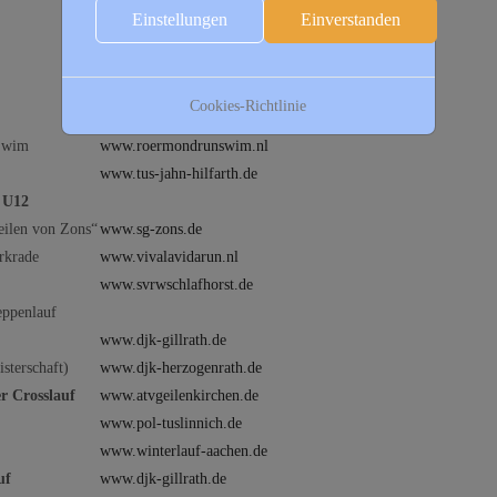
Einstellungen
Einverstanden
Info
www.sv-germania-duerwiss.de
Cookies-Richtlinie
Swim
www.roermondrunswim.nl
www.tus-jahn-hilfarth.de
 U12
eilen von Zons“
www.sg-zons.de
rkrade
www.vivalavidarun.nl
www.svrwschlafhorst.de
eppenlauf
www.djk-gillrath.de
sterschaft)
www.djk-herzogenrath.de
r Crosslauf
www.atvgeilenkirchen.de
www.pol-tuslinnich.de
www.winterlauf-aachen.de
uf
www.djk-gillrath.de