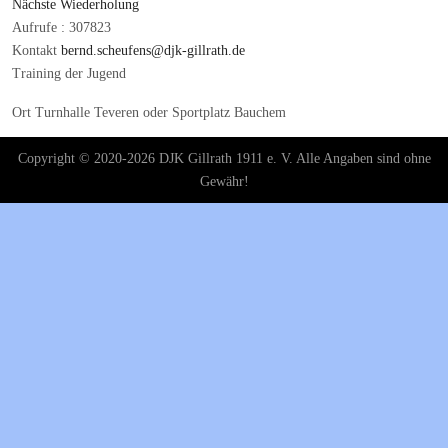
Nächste Wiederholung
Aufrufe
: 307823
Kontakt
bernd.scheufens@djk-gillrath.de
Training der Jugend
Ort
Turnhalle Teveren oder Sportplatz Bauchem
Copyright © 2020-2026 DJK Gillrath 1911 e. V. Alle Angaben sind ohne
Gewähr!