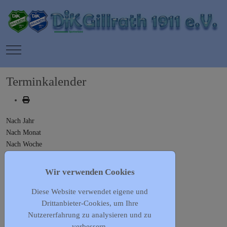
Mobile Menu Toggle
Terminkalender
Nach Jahr
Nach Monat
Nach Woche
Heute
Gehe zu Monat
Wir verwenden Cookies
Diese Website verwendet eigene und
Gehe zu Monat
Drittanbieter-Cookies, um Ihre
Nutzererfahrung zu analysieren und zu
Vergangene Events anzeigen?
verbessern.