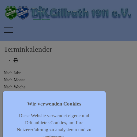
Mobile Menu Toggle
Terminkalender
Nach Jahr
Nach Monat
Nach Woche
Heute
Gehe zu Monat
Wir verwenden Cookies
Diese Website verwendet eigene und
Gehe zu Monat
Drittanbieter-Cookies, um Ihre
Frauengymnastik
Nutzererfahrung zu analysieren und zu
Donnerstag, 26. Dezember 2024, 19:30 - 21:00
verbessern.