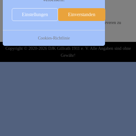
Vorherige Wiederholung
Nächste Wiederholung
Einstellungen
Einverstanden
Aufrufe
: 992230
Donnerstag treffen sich unsere Damen im Jugendheim in Teveren zu
Gymnastik
Cookies-Richtlinie
Copyright © 2020-2026 DJK Gillrath 1911 e. V. Alle Angaben sind ohne
Gewähr!