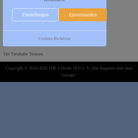
Vorherige Wiederholung
Nächste Wiederholung
Einstellungen
Einverstanden
Aufrufe
: 305376
Kontakt
bernd.scheufens@djk-gillrath.de
Sportgruppe für Herren Ü40.
Cookies-Richtlinie
Ort
Turnhalle Teveren
Copyright © 2020-2026 DJK Gillrath 1911 e. V. Alle Angaben sind ohne
Gewähr!