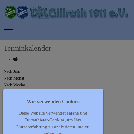
Mobile Menu Toggle
Terminkalender
Nach Jahr
Nach Monat
Nach Woche
Heute
Gehe zu Monat
Wir verwenden Cookies
Diese Website verwendet eigene und
Gehe zu Monat
Drittanbieter-Cookies, um Ihre
Herrensport
Nutzererfahrung zu analysieren und zu
Mittwoch, 25. September 2024, 19:00 - 20:00
verbessern.