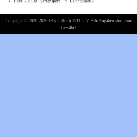
19:00 - 20:00
Herrensport
:: Leichtathletik
Copyright © 2020-2026 DJK Gillrath 1911 e. V. Alle Angaben sind ohne
Gewähr!