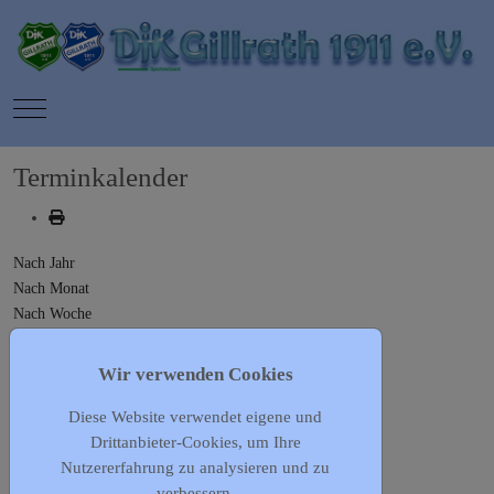
Mobile Menu Toggle
Terminkalender
Nach Jahr
Nach Monat
Nach Woche
Heute
Gehe zu Monat
Wir verwenden Cookies
Diese Website verwendet eigene und
Gehe zu Monat
Drittanbieter-Cookies, um Ihre
Sonntag, 05. März 2023
Nutzererfahrung zu analysieren und zu
Es wurden keine Events gefunden
verbessern.