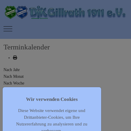
Mobile Menu Toggle
Terminkalender
Nach Jahr
Nach Monat
Nach Woche
Heute
Gehe zu Monat
Wir verwenden Cookies
Diese Website verwendet eigene und
Gehe zu Monat
Drittanbieter-Cookies, um Ihre
Vorheriger Tag
Nutzererfahrung zu analysieren und zu
Samstag, 13. Januar 2024
verbessern.