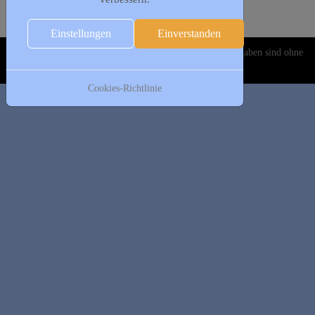
Folgetag
Es wurden keine Events gefunden
Einstellungen
Einverstanden
Copyright © 2020-2026 DJK Gillrath 1911 e. V. Alle Angaben sind ohne
Gewähr!
Cookies-Richtlinie