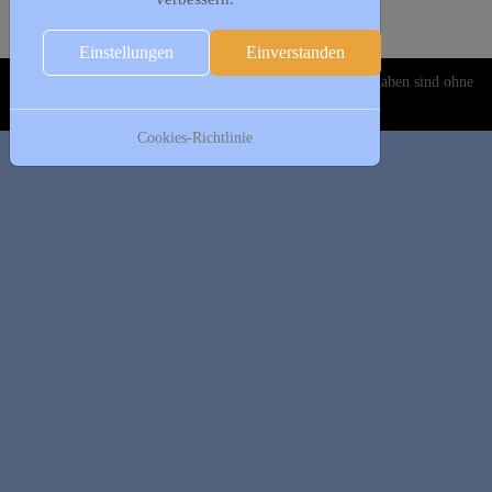
Folgetag
Es wurden keine Events gefunden
Einstellungen
Einverstanden
Copyright © 2020-2026 DJK Gillrath 1911 e. V. Alle Angaben sind ohne
Gewähr!
Cookies-Richtlinie