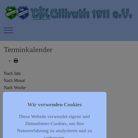
Mobile Menu Toggle
Terminkalender
Nach Jahr
Nach Monat
Nach Woche
Heute
Gehe zu Monat
Wir verwenden Cookies
Diese Website verwendet eigene und
Gehe zu Monat
Drittanbieter-Cookies, um Ihre
Vorheriger Tag
Nutzererfahrung zu analysieren und zu
Samstag, 20. Januar 2024
verbessern.