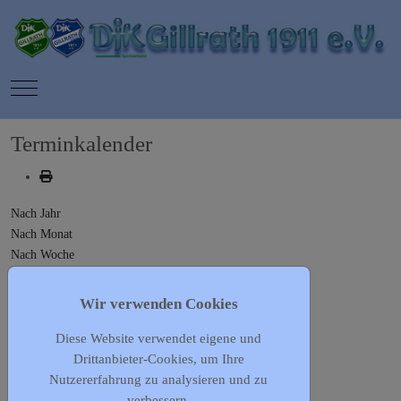
Mobile Menu Toggle
Terminkalender
Nach Jahr
Nach Monat
Nach Woche
Heute
Gehe zu Monat
Wir verwenden Cookies
Diese Website verwendet eigene und
Gehe zu Monat
Drittanbieter-Cookies, um Ihre
Vorheriger Tag
Nutzererfahrung zu analysieren und zu
Mittwoch, 16. Oktober 2024
verbessern.