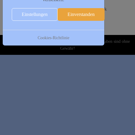
Folgetag
17:00 - 19:00
Leithathletik Jugend
:: Leichtathletik
Einstellungen
Einverstanden
19:00 - 20:00
Herrensport
:: Leichtathletik
Cookies-Richtlinie
Copyright © 2020-2026 DJK Gillrath 1911 e. V. Alle Angaben sind ohne
Gewähr!