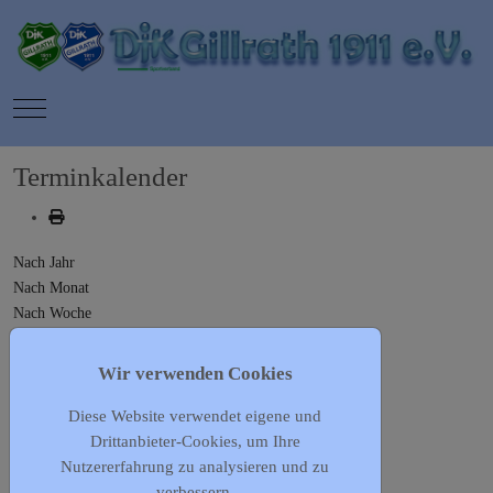
Mobile Menu Toggle
Terminkalender
Nach Jahr
Nach Monat
Nach Woche
Heute
Gehe zu Monat
Wir verwenden Cookies
Diese Website verwendet eigene und
Gehe zu Monat
Drittanbieter-Cookies, um Ihre
Vorheriger Tag
Nutzererfahrung zu analysieren und zu
Mittwoch, 13. Mai 2026
verbessern.