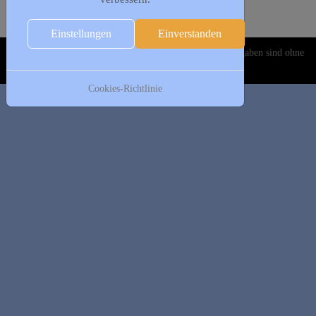
Folgetag
Es wurden keine Events gefunden
Einstellungen
Einverstanden
Copyright © 2020-2026 DJK Gillrath 1911 e. V. Alle Angaben sind ohne
Gewähr!
Cookies-Richtlinie