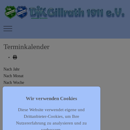
Mobile Menu Toggle
Terminkalender
Nach Jahr
Nach Monat
Nach Woche
Heute
Gehe zu Monat
Wir verwenden Cookies
Diese Website verwendet eigene und
Gehe zu Monat
Drittanbieter-Cookies, um Ihre
Vorheriger Tag
Nutzererfahrung zu analysieren und zu
Mittwoch, 10. Juni 2026
verbessern.