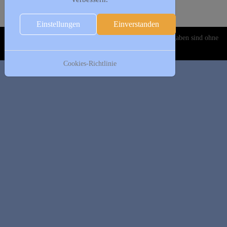
Folgetag
Es wurden keine Events gefunden
Einstellungen
Einverstanden
Copyright © 2020-2026 DJK Gillrath 1911 e. V. Alle Angaben sind ohne
Gewähr!
Cookies-Richtlinie