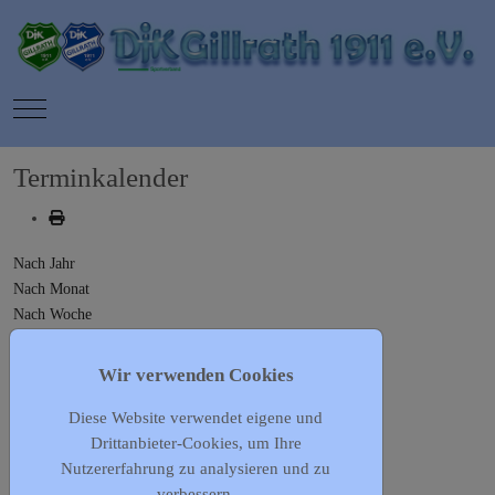
Mobile Menu Toggle
Terminkalender
Nach Jahr
Nach Monat
Nach Woche
Heute
Gehe zu Monat
Wir verwenden Cookies
Diese Website verwendet eigene und
Gehe zu Monat
Drittanbieter-Cookies, um Ihre
Vorheriger Tag
Nutzererfahrung zu analysieren und zu
Mittwoch, 24. Juni 2026
verbessern.