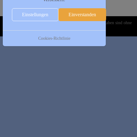
Folgetag
Es wurden keine Events gefunden
Einstellungen
Einverstanden
Copyright © 2020-2026 DJK Gillrath 1911 e. V. Alle Angaben sind ohne
Gewähr!
Cookies-Richtlinie