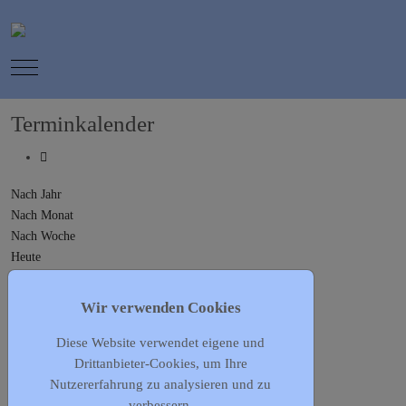
Mobile Menu Toggle
Terminkalender
Nach Jahr
Nach Monat
Nach Woche
Heute
Gehe zu Monat
Wir verwenden Cookies
Gehe zu Monat
Diese Website verwendet eigene und
Vorheriger Tag
Drittanbieter-Cookies, um Ihre
Donnerstag, 04. Juni 2026
Nutzererfahrung zu analysieren und zu
Folgetag
verbessern.