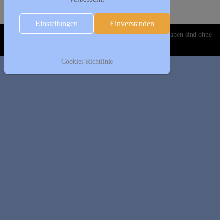
19:30 - 21:00
Frauengymnastik
:: Leichtathletik
Einstellungen
Einverstanden
Copyright © 2020-2026 DJK Gillrath 1911 e. V. Alle Angaben sind ohne
Gewähr!
Cookies-Richtlinie