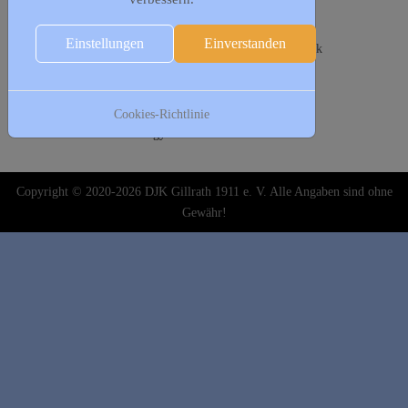
Folgende Woche
06. März
Einstellungen
Einverstanden
17:00 - 19:00
Leithathletik Jugend
:: Leichtathletik
19:00 - 20:00
Herrensport
:: Leichtathletik
07. März
Cookies-Richtlinie
19:30 - 21:00
Frauengymnastik
:: Leichtathletik
Copyright © 2020-2026 DJK Gillrath 1911 e. V. Alle Angaben sind ohne
Gewähr!