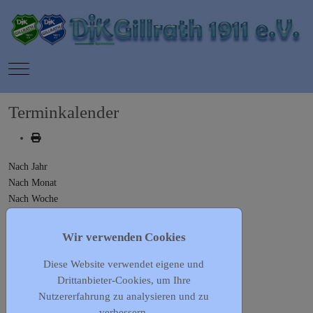
Mobile Menu Toggle
Terminkalender
Nach Jahr
Nach Monat
Nach Woche
Heute
Gehe zu Monat
Wir verwenden Cookies
Diese Website verwendet eigene und
Gehe zu Monat
Drittanbieter-Cookies, um Ihre
Vorherige Woche
Nutzererfahrung zu analysieren und zu
04 - 10 März, 2024
verbessern.