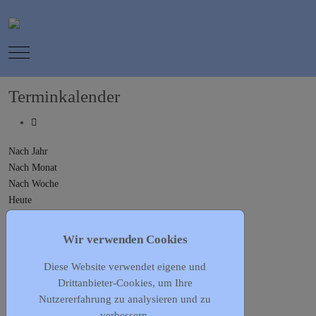
Mobile Menu Toggle
Terminkalender
Nach Jahr
Nach Monat
Nach Woche
Heute
Gehe zu Monat
Wir verwenden Cookies
Gehe zu Monat
Diese Website verwendet eigene und
Vorherige Woche
Drittanbieter-Cookies, um Ihre
22 - 28 April, 2024
Nutzererfahrung zu analysieren und zu
Folgende Woche
verbessern.