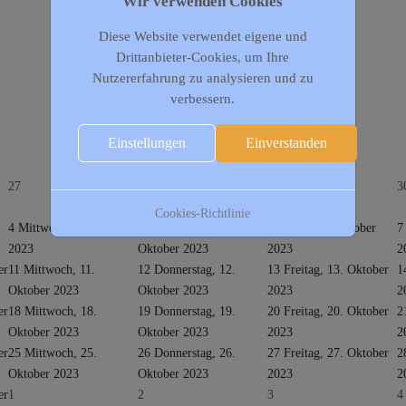
Wir verwenden Cookies
Diese Website verwendet eigene und
Drittanbieter-Cookies, um Ihre
Nutzererfahrung zu analysieren und zu
verbessern.
Einstellungen
Einverstanden
27
28
29
3
Cookies-Richtlinie
4
Mittwoch, 4. Oktober
5
Donnerstag, 5.
6
Freitag, 6. Oktober
7
2023
Oktober 2023
2023
2
er
11
Mittwoch, 11.
12
Donnerstag, 12.
13
Freitag, 13. Oktober
1
Oktober 2023
Oktober 2023
2023
2
er
18
Mittwoch, 18.
19
Donnerstag, 19.
20
Freitag, 20. Oktober
2
Oktober 2023
Oktober 2023
2023
2
er
25
Mittwoch, 25.
26
Donnerstag, 26.
27
Freitag, 27. Oktober
2
Oktober 2023
Oktober 2023
2023
2
er
1
2
3
4