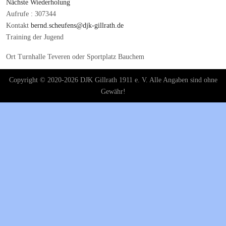
Nächste Wiederholung
Aufrufe
: 307344
Kontakt
bernd.scheufens@djk-gillrath.de
Training der Jugend
Ort
Turnhalle Teveren oder Sportplatz Bauchem
Copyright © 2020-2026 DJK Gillrath 1911 e. V. Alle Angaben sind ohne
Gewähr!