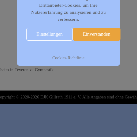
Drittanbieter-Cookies, um Ihre
Nutzererfahrung zu analysieren und zu
verbessern.
Einstellungen
Einverstanden
Cookies-Richtlinie
dheim in Teveren zu Gymnastik
opyright © 2020-2026 DJK Gillrath 1911 e. V. Alle Angaben sind ohne Gewäh