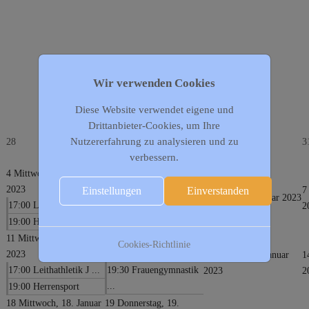
Wir verwenden Cookies
Diese Website verwendet eigene und
Drittanbieter-Cookies, um Ihre
Nutzererfahrung zu analysieren und zu
28
29
30
3
verbessern.
4
Mittwoch, 4. Januar
5
Donnerstag, 5. Januar
2023
2023
Einstellungen
Einverstanden
7
6
Freitag, 6. Januar 2023
17:00 Leithathletik J ...
19:30 Frauengymnastik
2
...
19:00 Herrensport
11
Mittwoch, 11. Januar
12
Donnerstag, 12.
Cookies-Richtlinie
2023
Januar 2023
13
Freitag, 13. Januar
1
17:00 Leithathletik J ...
19:30 Frauengymnastik
2023
2
...
19:00 Herrensport
18
Mittwoch, 18. Januar
19
Donnerstag, 19.