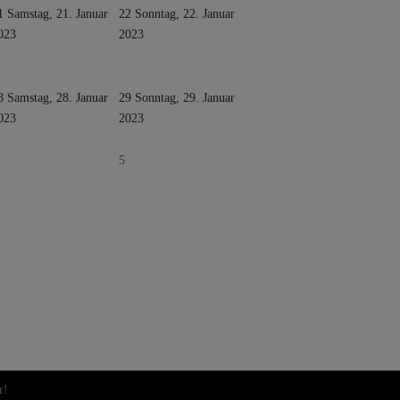
1
Samstag, 21. Januar
22
Sonntag, 22. Januar
023
2023
8
Samstag, 28. Januar
29
Sonntag, 29. Januar
023
2023
5
r!