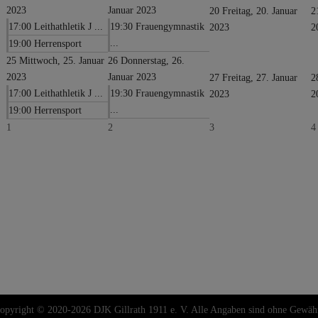
2023
Januar 2023
20
Freitag, 20. Januar
2
17:00 Leithathletik J ...
19:30 Frauengymnastik
2023
2
...
19:00 Herrensport
25
Mittwoch, 25. Januar
26
Donnerstag, 26.
2023
Januar 2023
27
Freitag, 27. Januar
2
17:00 Leithathletik J ...
19:30 Frauengymnastik
2023
2
...
19:00 Herrensport
1
2
3
4
opyright © 2020-2026 DJK Gillrath 1911 e. V. Alle Angaben sind ohne Gewäh