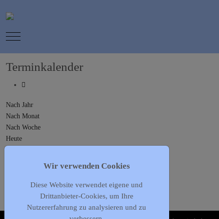
Mobile Menu Toggle
Terminkalender
Nach Jahr
Nach Monat
Nach Woche
Heute
Gehe zu Monat
Wir verwenden Cookies
Gehe zu Monat
Diese Website verwendet eigene und
Sonntag, 22. Januar 2023
Drittanbieter-Cookies, um Ihre
Es wurden keine Events gefunden
Nutzererfahrung zu analysieren und zu
verbessern.