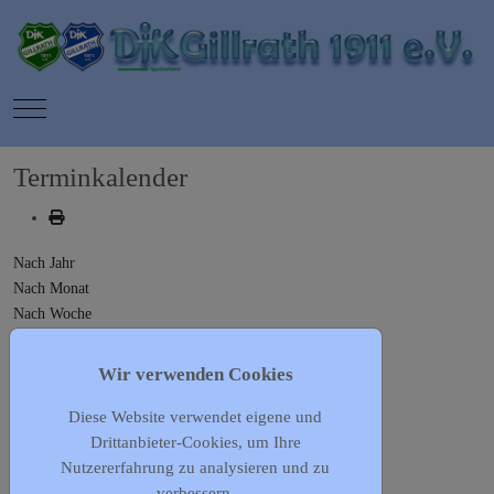
Mobile Menu Toggle
Terminkalender
Nach Jahr
Nach Monat
Nach Woche
Heute
Gehe zu Monat
Wir verwenden Cookies
Diese Website verwendet eigene und
Gehe zu Monat
Drittanbieter-Cookies, um Ihre
Vorherige Woche
Nutzererfahrung zu analysieren und zu
15 - 21 Juni, 2026
verbessern.