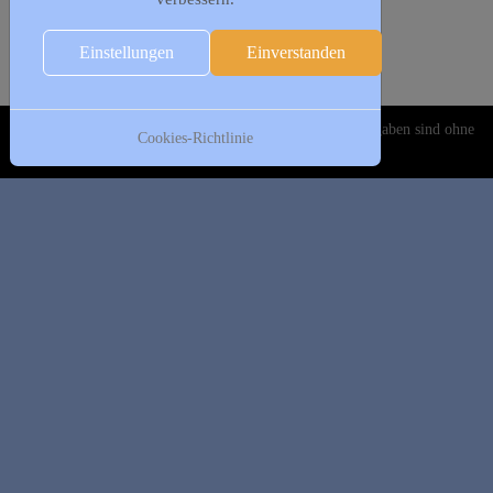
Folgende Woche
18. Juni
Einstellungen
Einverstanden
19:30 - 21:00
Frauengymnastik
:: Leichtathletik
Copyright © 2020-2026 DJK Gillrath 1911 e. V. Alle Angaben sind ohne
Cookies-Richtlinie
Gewähr!