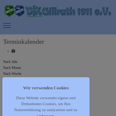
Mobile Menu Toggle
Terminkalender
Nach Jahr
Nach Monat
Nach Woche
Heute
Gehe zu Monat
Wir verwenden Cookies
Diese Website verwendet eigene und
Gehe zu Monat
Drittanbieter-Cookies, um Ihre
Vorherige Woche
Nutzererfahrung zu analysieren und zu
15 - 21 Januar, 2024
verbessern.