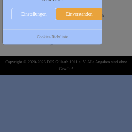
Folgende Woche
17. Januar
Einstellungen
Einverstanden
17:00 - 19:00
Leithathletik Jugend
:: Leichtathletik
19:00 - 20:00
Herrensport
:: Leichtathletik
18. Januar
Cookies-Richtlinie
19:30 - 21:00
Frauengymnastik
:: Leichtathletik
Copyright © 2020-2026 DJK Gillrath 1911 e. V. Alle Angaben sind ohne
Gewähr!